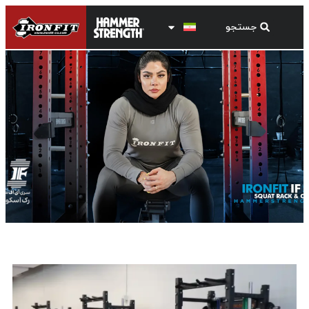
کراس فیت IF