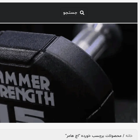
خانه
/ محصولات برچسب خورده “اچ هامر”