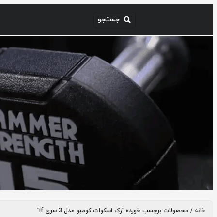
خانه
/ محصولات برچسب خورده “رک اسکوات کومبو مدل 3 سری if”