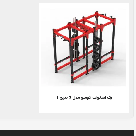
رک اسکوا
سری if
رک اسکوات کومبو مدل 3 سری if