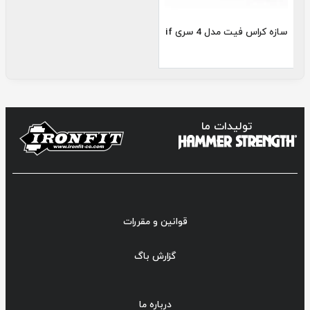
سازه کراس فیت مدل 4 سری if
تولیدات ما
قوانین و مقررات
گزارش باگ
درباره ما