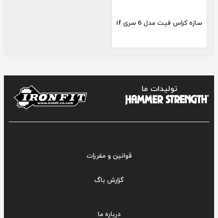
سازه کراس فیت مدل 6 سری if
تولیدات ما
قوانین و مقررات
گزارش باگ
درباره ما