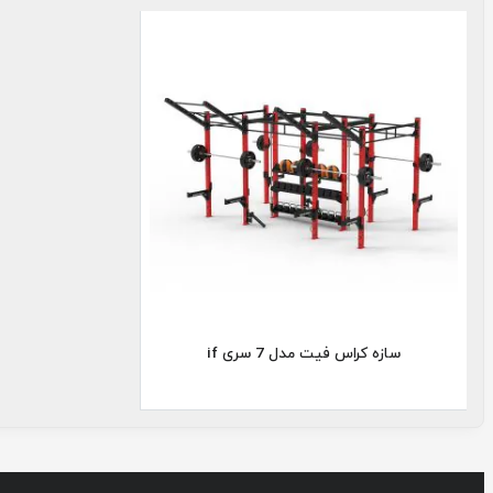
سازه
کراس
فیت مدل
7
سازه کراس فیت مدل 7 سری if