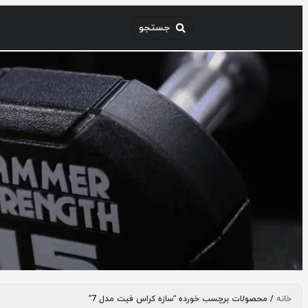
خانه
/ محصولات برچسب خورده “سازه کراس فیت مدل 7”