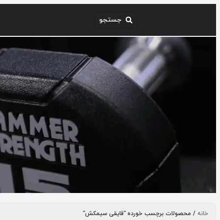
خانه
/ محصولات برچسب خورده “قایقی سیمکش”