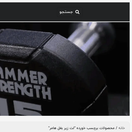
خانه
/ محصولات برچسب خورده “لت زیر بغل هامر”