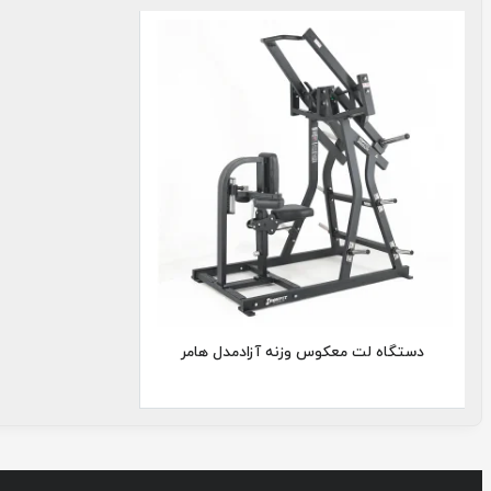
لت زیر
بغل
هامر
دستگاه لت معکوس وزنه آزادمدل هامر