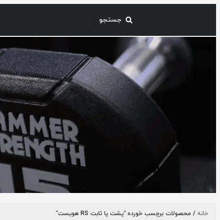
خانه
/ محصولات برچسب خورده “پشت پا ثابت RS هویست”