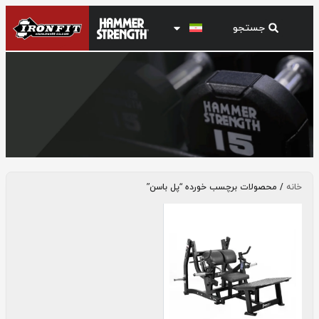
پل باسن
خانه
/ محصولات برچسب خورده “پل باسن”