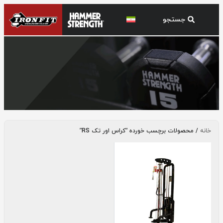
کراس اور تک RS
خانه
/ محصولات برچسب خورده “کراس اور تک RS”