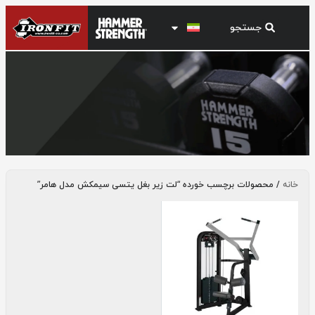
لت زیر بغل یتسی سیمکش مدل هامر
خانه
/ محصولات برچسب خورده “لت زیر بغل یتسی سیمکش مدل هامر”