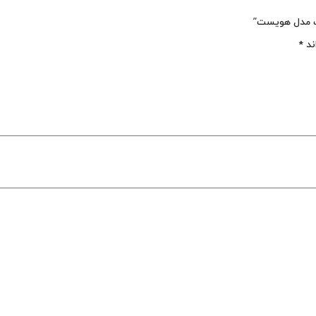
رک مدل هویست”
ند
*
 می‌نویسم.