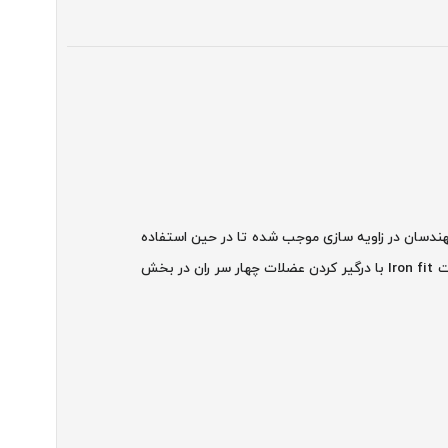
ل هویست است. توجه دقیق مهندسان در زاویه سازی موجب شده تا در حین استفاده
از دستگاه بدنسازی جلو پا و تمرین بر روی عضلات، آسیبی به مفاصل وارد نشود. دستگاه بدنسازی جلو پا متحرک RS آیرون فیت مدل هویست Iron fit با درگیر کردن عضلات چهار سر ران در بخش