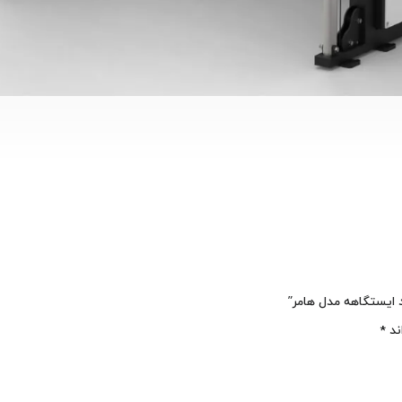
د ایستگاهه مدل هامر”
ند
*