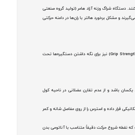
ند. دستگاه شراگ وزنه آزاد هامر (تولید گروه صنعتی
گیرند و مشکل برخورد هالتر با ران‌ها در دامنه حرکتی
هدف اصلی این دستگاه درگیری مستقیم و حداکثری بخش بالایی عضلات ذوزنقه‌ای (Trapezius) است. همچنین عضلات ساعد و پنجه‌ها (Grip Strength) نیز برای نگه داشتن دستگیره‌ها تحت
 یکسان باشد و از عدم تقارن عضلانی در ناحیه کول
نیکی قرار داده و استرس را از روی مفاصل شانه و کمر
 که نقطه شروع حرکت دقیقاً متناسب با آناتومی بدن